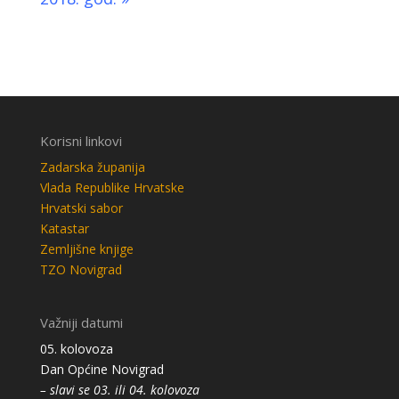
Korisni linkovi
Zadarska županija
Vlada Republike Hrvatske
Hrvatski sabor
Katastar
Zemljišne knjige
TZO Novigrad
Važniji datumi
05. kolovoza
Dan Općine Novigrad
– slavi se 03. ili 04. kolovoza