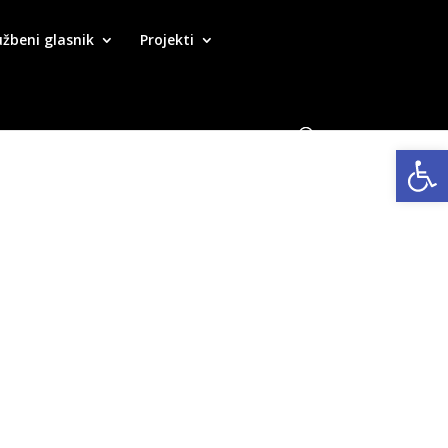
užbeni glasnik
Projekti
Open