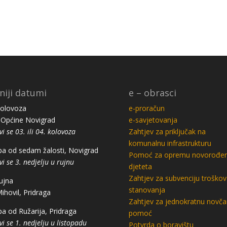
niji datumi
e – obrasci
kolovoza
e-proračun
Općine Novigrad
e-savjetovanja
vi se 03. ili 04. kolovoza
Zahtjev za priključak na
komunalnu infrastrukturu
a od sedam žalosti, Novigrad
Pomoć za opremu novorođe
vi se 3. nedjelju u rujnu
djeteta
Zahtjev za subvenciju troškov
rujna
stanovanja
Mihovil, Pridraga
Zahtjev za jednokratnu novč
a od Ružarija, Pridraga
pomoć
vi se 1. nedjelju u listopadu
Potvrda o boravištu