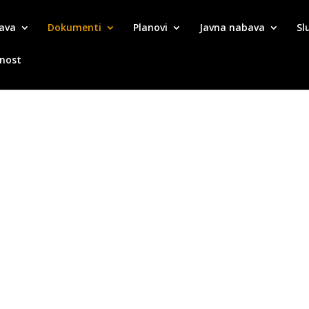
ava
Dokumenti
Planovi
Javna nabava
Sl
tnost
nalnog boda