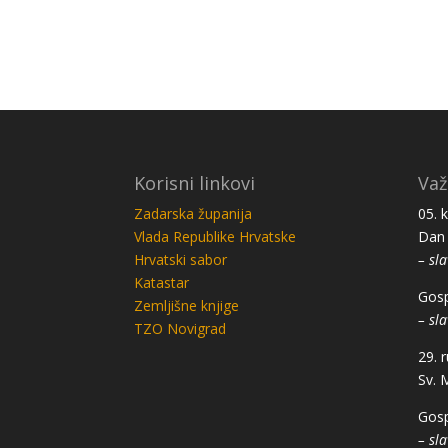
Korisni linkovi
Važ
Zadarska županija
05. 
Vlada Republike Hrvatske
Dan 
Hrvatski sabor
– sla
Katastar
Gosp
Zemljišne knjige
– sla
TZO Novigrad
29. 
Sv. 
Gosp
– sla