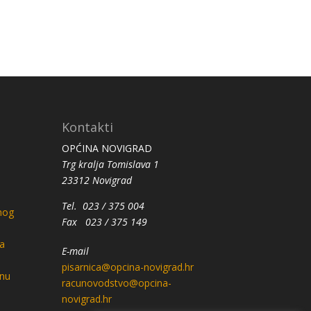
Kontakti
OPĆINA NOVIGRAD
Trg kralja Tomislava 1
23312 Novigrad
Tel. 023 / 375 004
nog
Fax 023 / 375 149
a
E-mail
pisarnica@opcina-novigrad.hr
anu
racunovodstvo@opcina-
novigrad.hr