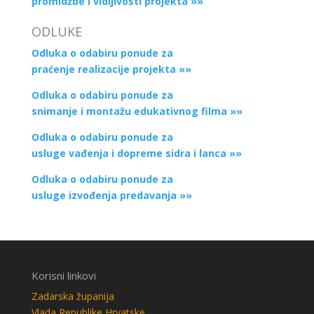
promidžbe i vidljivosti projekta »»
ODLUKE
Odluka o odabiru ponude za
praćenje realizacije projekta »»
Odluka o odabiru ponude za
snimanje i montažu edukativnog filma »»
Odluka o odabiru ponude za
usluge vađenja i dopreme sidra i lanca »»
Odluka o odabiru ponude za
usluge izvođenja predavanja »»
Korisni linkovi
Zadarska županija
Vlada Republike Hrvatske