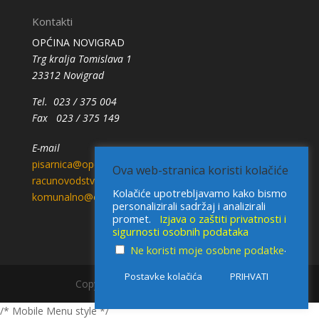
Kontakti
OPĆINA NOVIGRAD
Trg kralja Tomislava 1
23312 Novigrad
Tel. 023 / 375 004
Fax 023 / 375 149
E-mail
pisarnica@opcina-novigrad.hr
Ova web-stranica koristi kolačiće
racunovodstvo@opcina-novigrad.hr
Kolačiće upotrebljavamo kako bismo
komunalno@opcina-novigrad.hr
personalizirali sadržaj i analizirali
promet.
Izjava o zaštiti privatnosti i
sigurnosti osobnih podataka
.
Ne koristi moje osobne podatke
Postavke kolačića
PRIHVATI
Copyright © 2021 - Općina Novigrad
/* Mobile Menu style */