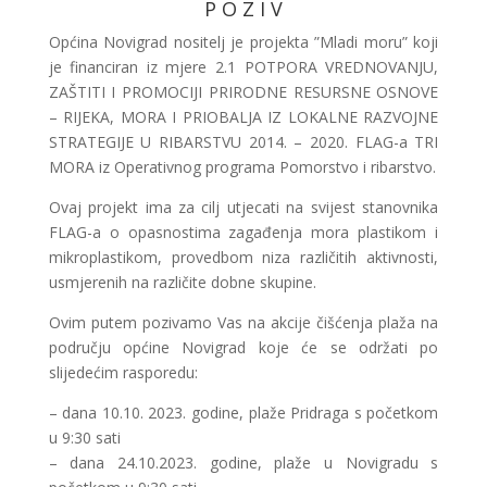
P O Z I V
Općina Novigrad nositelj je projekta ”Mladi moru” koji
je financiran iz mjere 2.1 POTPORA VREDNOVANJU,
ZAŠTITI I PROMOCIJI PRIRODNE RESURSNE OSNOVE
– RIJEKA, MORA I PRIOBALJA IZ LOKALNE RAZVOJNE
STRATEGIJE U RIBARSTVU 2014. – 2020. FLAG-a TRI
MORA iz Operativnog programa Pomorstvo i ribarstvo.
Ovaj projekt ima za cilj utjecati na svijest stanovnika
FLAG-a o opasnostima zagađenja mora plastikom i
mikroplastikom, provedbom niza različitih aktivnosti,
usmjerenih na različite dobne skupine.
Ovim putem pozivamo Vas na akcije čišćenja plaža na
području općine Novigrad koje će se održati po
slijedećim rasporedu:
– dana 10.10. 2023. godine, plaže Pridraga s početkom
u 9:30 sati
– dana 24.10.2023. godine, plaže u Novigradu s