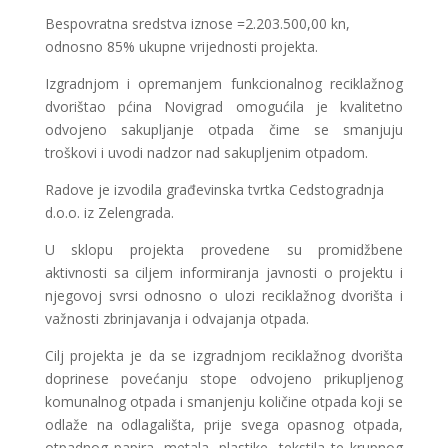
Bespovratna sredstva iznose =2.203.500,00 kn,
odnosno 85% ukupne vrijednosti projekta.
Izgradnjom i opremanjem funkcionalnog reciklažnog
dvorištao pćina Novigrad omogućila je kvalitetno
odvojeno sakupljanje otpada čime se smanjuju
troškovi i uvodi nadzor nad sakupljenim otpadom.
Radove je izvodila građevinska tvrtka Cedstogradnja
d.o.o. iz Zelengrada.
U sklopu projekta provedene su promidžbene
aktivnosti sa ciljem informiranja javnosti o projektu i
njegovoj svrsi odnosno o ulozi reciklažnog dvorišta i
važnosti zbrinjavanja i odvajanja otpada.
Cilj projekta je da se izgradnjom reciklažnog dvorišta
doprinese povećanju stope odvojeno prikupljenog
komunalnog otpada i smanjenju količine otpada koji se
odlaže na odlagališta, prije svega opasnog otpada,
otpadnog papira, metala, plastike, tekstila te krupnog