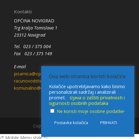
Kontakti
OPĆINA NOVIGRAD
Trg kralja Tomislava 1
23312 Novigrad
Tel. 023 / 375 004
Fax 023 / 375 149
E-mail
pisarnica@opcina-novigrad.hr
Ova web-stranica koristi kolačiće
racunovodstvo@opcina-novigrad.hr
Kolačiće upotrebljavamo kako bismo
komunalno@opcina-novigrad.hr
personalizirali sadržaj i analizirali
promet.
Izjava o zaštiti privatnosti i
sigurnosti osobnih podataka
.
Ne koristi moje osobne podatke
Postavke kolačića
PRIHVATI
Copyright © 2021 - Općina Novigrad
/* Mobile Menu style */