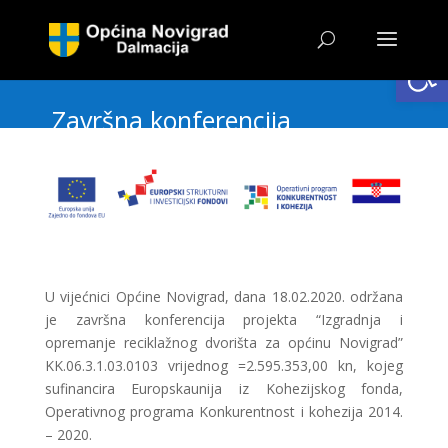
Open
Završna konferencija
U vijećnici Općine Novigrad, dana 18.02.2020. održana
je završna konferencija projekta “Izgradnja i
opremanje reciklažnog dvorišta za općinu Novigrad”
KK.06.3.1.03.0103 vrijednog =2.595.353,00 kn, kojeg
sufinancira Europskaunija iz Kohezijskog fonda,
Operativnog programa Konkurentnost i kohezija 2014.
– 2020.