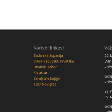
Korisni linkovi
Važ
Zadarska županija
05. 
Vlada Republike Hrvatske
Dan 
Hrvatski sabor
– sla
Katastar
Gosp
Zemljišne knjige
– sla
TZO Novigrad
29. 
Sv. 
Gosp
– sla