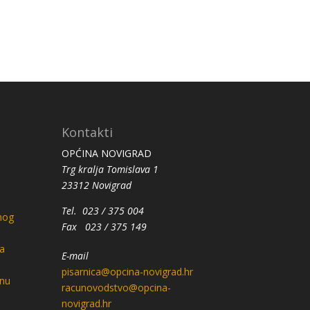
Kontakti
OPĆINA NOVIGRAD
Trg kralja Tomislava 1
23312 Novigrad
Tel. 023 / 375 004
nog
Fax 023 / 375 149
a
E-mail
pisarnica@opcina-novigrad.hr
anu
racunovodstvo@opcina-
novigrad.hr