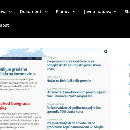
ava
Dokumenti
Planovi
Javna nabava
Sl
tnost
1 - Mediji o nama