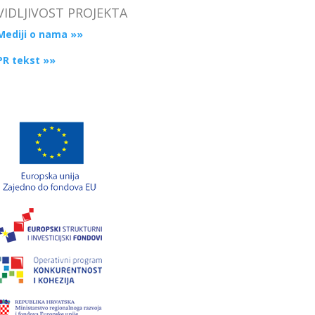
VIDLJIVOST PROJEKTA
Mediji o nama »»
PR tekst »»