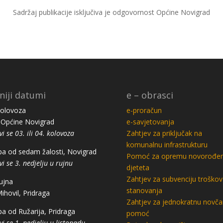
Sadržaj publikacije isključiva je odgovornost Općine Novigrad
niji datumi
e – obrasci
kolovoza
e-proračun
Općine Novigrad
e-savjetovanja
vi se 03. ili 04. kolovoza
Zahtjev za priključak na
komunalnu infrastrukturu
a od sedam žalosti, Novigrad
Pomoć za opremu novorođe
vi se 3. nedjelju u rujnu
djeteta
Zahtjev za subvenciju troškov
rujna
stanovanja
Mihovil, Pridraga
Zahtjev za jednokratnu novč
a od Ružarija, Pridraga
pomoć
vi se 1. nedjelju u listopadu