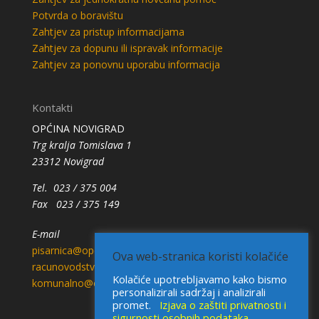
Potvrda o boravištu
Zahtjev za pristup informacijama
Zahtjev za dopunu ili ispravak informacije
Zahtjev za ponovnu uporabu informacija
Kontakti
OPĆINA NOVIGRAD
Trg kralja Tomislava 1
23312 Novigrad
Tel. 023 / 375 004
Fax 023 / 375 149
E-mail
pisarnica@opcina-novigrad.hr
Ova web-stranica koristi kolačiće
racunovodstvo@opcina-novigrad.hr
Kolačiće upotrebljavamo kako bismo
komunalno@opcina-novigrad.hr
personalizirali sadržaj i analizirali
promet.
Izjava o zaštiti privatnosti i
sigurnosti osobnih podataka